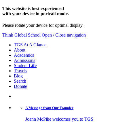
This website is best experienced
with your device in portrait mode.
Please rotate your device for optimal display.
Think Global School
Open / Close navigation
TGS At A Glance
About
Academics
Admissions
Student
Life
Travels
Blog
Search
Donate
A Message from
Our Founder
Joann McPike welcomes you to TGS