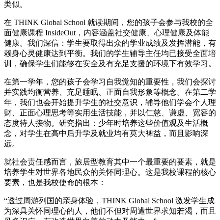
类似。
在 THINK Global School 就读期间，您的孩子会参与我校的全
面健康课程 InsideOut，内容涵盖社交健康、心理健康及体能
健康。我们深信：学生要取得出众的学业成绩及发挥潜能，有
赖身心灵健康达到平衡。我们的学生辅导主任均已接受全面培
训，确保学生们能够在安全及有充足支援的环境下有效学习。
在第一学年，您的孩子会学习自我觉知的重要性，我们会探讨
并实践均衡营养、充足睡眠、正面自我形象等概念。在第二学
年，我们也会开始提升学生的社交意识，辅导他们学会个人理
财、正面心理思考等实用生活技能，并以仁慈、谦虚、宽容的
态度待人接物。研究指出：少年时培养这些价值观及生活概
念，对学生在高中后升学及就业均有莫大裨益，而且影响深
远。
就社会责任感而言，旅居型教育其中一个最重要的要素，就是
培养学生对世界各地民众的关怀同理心。这是我校课程的核心
要素，也是我校使命的根本：
“透过周游列国的亲身体验，THINK Global School 激发学生成
为深具关怀同理心的人，他们不但对周遭世界求知若渴，而且