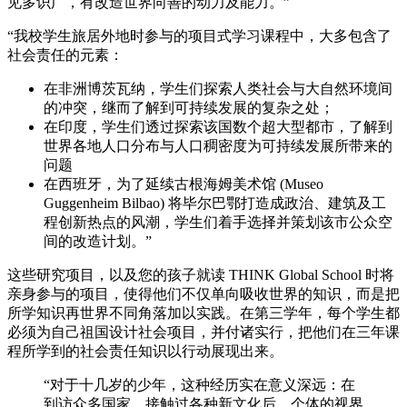
见多识广，有改造世界向善的动力及能力。”
“我校学生旅居外地时参与的项目式学习课程中，大多包含了
社会责任的元素：
在非洲博茨瓦纳，学生们探索人类社会与大自然环境间
的冲突，继而了解到可持续发展的复杂之处；
在印度，学生们透过探索该国数个超大型都市，了解到
世界各地人口分布与人口稠密度为可持续发展所带来的
问题
在西班牙，为了延续古根海姆美术馆 (Museo
Guggenheim Bilbao) 将毕尔巴鄂打造成政治、建筑及工
程创新热点的风潮，学生们着手选择并策划该市公众空
间的改造计划。”
这些研究项目，以及您的孩子就读 THINK Global School 时将
亲身参与的项目，使得他们不仅单向吸收世界的知识，而是把
所学知识再世界不同角落加以实践。在第三学年，每个学生都
必须为自己祖国设计社会项目，并付诸实行，把他们在三年课
程所学到的社会责任知识以行动展现出来。
“对于十几岁的少年，这种经历实在意义深远：在
到访众多国家，接触过各种新文化后，个体的视界