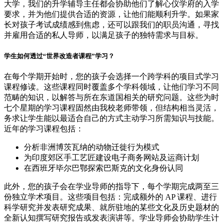
大学，我们的升学辅导主任都会协助他们了解心仪学府的入学
要求，并为他们提供合适的资源，让他们能顺利升学。如果家
长对孩子考试成绩感到焦虑，还可以跟我们的职员沟通，寻找
并雇用合适的私人导师，以满足孩子的独特需求与目标。
学生如何透过“世界改造者课程”学习？
在每个学期开始时，您的孩子会选择一个跨学科的项目式学习
课程修读。这些课程同时覆盖多个学科领域，让他们学习不同
范畴的知识，以解答与所在东道国相关的研究问题。这些为时
七个星期的学习课程固然由我校老师带领，但结构相当灵活，
务求让学生能以最适合自己的方式主动学习所需知识与技能。
近年的学习课程包括：
分析非洲博茨瓦纳的动物迁徙行为模式
为印度郊区手工艺匠建设电子商务网站及运商计划
在西班牙毕尔巴鄂探索巴斯克的文化身份认同
此外，您的孩子会在学业导师的指导下，每个学期完成两至三
份独立学术项目。这些项目包括：完成额外的 AP 课程、进行
科学研究并发表研究成果、就所驻地的某些文化及历史题材的
全新认知撰写研究报告或发表演讲等。学业导师会协助学生计