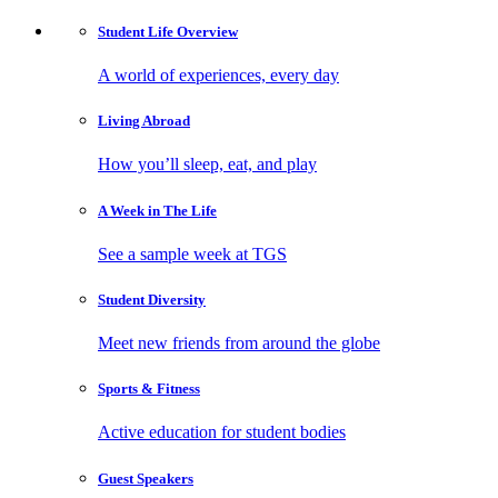
Student Life
Overview
A world of experiences, every day
Living
Abroad
How you’ll sleep, eat, and play
A Week in
The Life
See a sample week at TGS
Student
Diversity
Meet new friends from around the globe
Sports
& Fitness
Active education for student bodies
Guest
Speakers