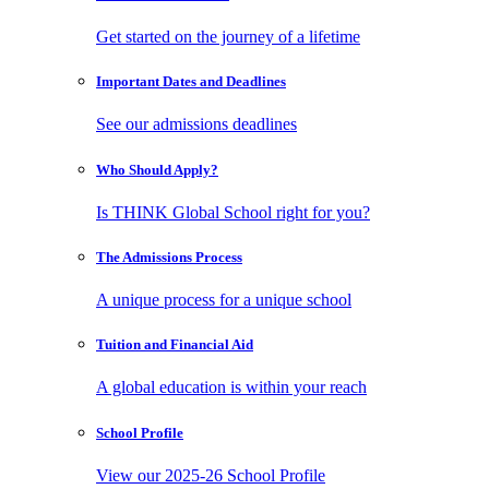
Get started on the journey of a lifetime
Important Dates
and Deadlines
See our admissions deadlines
Who Should
Apply?
Is THINK Global School right for you?
The Admissions
Process
A unique process for a unique school
Tuition and
Financial Aid
A global education is within your reach
School
Profile
View our 2025-26 School Profile