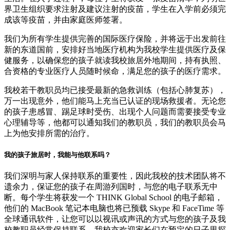
界卫生组织要求注射及建议注射的疫苗，学生在入学前必须完
成该等疫苗，并由家庭医师签署。
我们为所有学生提供完善的国际医疗保险，并将远于出发前往
新的东道国前，安排好当地医疗机构为我校学生提供医疗及保
健服务，以确保您的孩子就读我校旅居外地期间，持有执照、
合资格的专业医疗人员随时候命，满足您的孩子的医疗需求。
我校若干教职员均已接受最新的急救训练（包括心肺复苏），
万一出现意外，他们能马上充当已认证的现场救援者。无论您
的孩子患感冒、踢足球时受伤、出现个人问题而需要接受专业
心理辅导等，他都可以通知我们的教职员，我们的教职员会马
上为他安排所需的治疗。
我的孩子旅居时，我能与他联系吗？
我们深明与家人保持联系的重要性，因此我校的技术团队将不
遗余力，保证您的孩子在周游列国时，与您的电子联系无中
断。每个学生将获发一个 THINK Global School 的电子邮箱，
他们的 MacBook 笔记本电脑也将已预载 Skype 和 FaceTime 等
全球通讯软件，让您可以以视讯或声讯的方式与您的孩子及我
校教职员经常保持联系。我校亦欢迎家长们在预定的日子里探