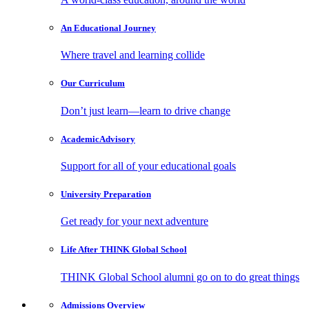
An Educational
Journey
Where travel and learning collide
Our
Curriculum
Don’t just learn—learn to drive change
Academic
Advisory
Support for all of your educational goals
University
Preparation
Get ready for your next adventure
Life After
THINK Global School
THINK Global School alumni go on to do great things
Admissions
Overview