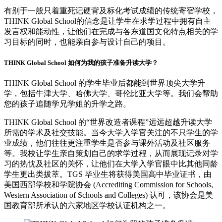
有别于一般只着重死记硬背及标化考试成绩的传统寄宿学校，
THINK Global School的信念是让学生在求学过程中拥有自主
发言权和能动性，让他们在完成与各东道国文化特点相关的学
习目标的同时，也能亲自参与设计自己的项目。
THINK Global School 如何为我的孩子准备升读大学？
THINK Global School 的学生毕业后都能到世界顶尖大学升
学，包括牛津大学、哈佛大学、哥伦比亚大学等。我们会帮助
您的孩子追随学兄学姐的升学之路。
THINK Global School 的“世界改造者课程”远远超越升读大学
所需的学术及社交技能。当今大学入学官关注的不只学生的学
业成绩，他们往往更注重学生是否参与课外活动及社区服务
等。我校让学生亲自策划自己的求学过程，从而展现记录对学
习的热忱及社区的关怀，让他们在大学入学官眼中比其他同龄
学生更出类拔萃。TGS 毕业生将获得美国高中毕业证书，由
美国西部学校和学院协会 (Accrediting Commission for Schools,
Western Association of Schools and Colleges) 认可，该协会是美
国教育部所承认的六家地区学校认证机构之一。