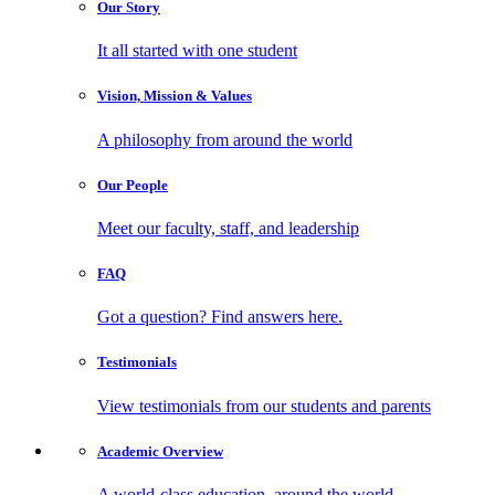
Our
Story
It all started with one student
Vision, Mission
& Values
A philosophy from around the world
Our
People
Meet our faculty, staff, and leadership
FAQ
Got a question? Find answers here.
Testimonials
View testimonials from our students and parents
Academic
Overview
A world-class education, around the world