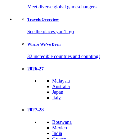
Meet diverse global game-changers
Travels
Overview
See the places you’ll go
Where We’ve
Been
32 incredible countries and counting!
2026-27
Malaysia
Australia
Japan
Italy
2027-28
Botswana
Mexico
India
Greece