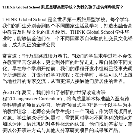
THINK Global School 到底是哪类型学校？为我的孩子提供何种教育？
THINK Global School 是全世界第一所旅居型学校。每个学年
我们的师生分别会到四个不同国家生活及学习，打造出融合高
中教育及世界文化的非凡经历。THINK Global School 学生毕
业时，能够借鉴他们在十个不同国家亲自体验的社交及文化经
验，成为真正的全球公民。
常言道：“行万里路胜读万卷书。”我们的学生求学过程不会仅
在教室里苦念课本，更会到外面的世界走走，亲自体验不同文
化。早在每个学期开始前，我们的课程开发小组就已经事先调
研所选国家，并设计好学习课程；在开学时，学生可以马上跟
当地社群的专家交流，从而更深入接触他们所居住的世界。
在2017年夏天，我们推出了创新的“世界改造者课
程”(Changemaker Curriculum)，将高质量学术标准融入至有跨
学科特点的项目式学习。所谓“项目式学习”是一个以学生为本
的教学理念，老师会先向学生提出一个问题，作为研究项目的
对象。学生解决研究问题时，需要同时学习不同学科的知识并
加以运用，借此巩固对各种概念的认知。他们找到答案后，需
要以公开演讲方式与其他人分享研究项目的成果和产品。